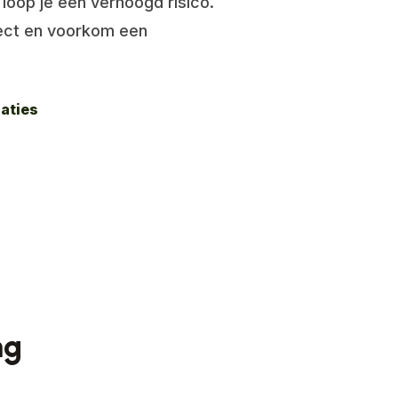
loop je een verhoogd risico.
rect en voorkom een
aties
ng