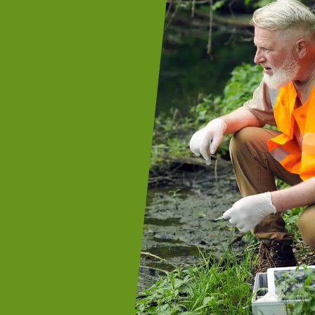
voor
n Lyme
iagnostiek bij bijzondere
gen wij jaarlijks alleen al op
organisaties met
sumenten en zelfstandigen.
E-gemarkeerde testen.