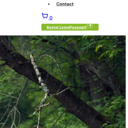
Contact
0
Bestel LymePaspoort