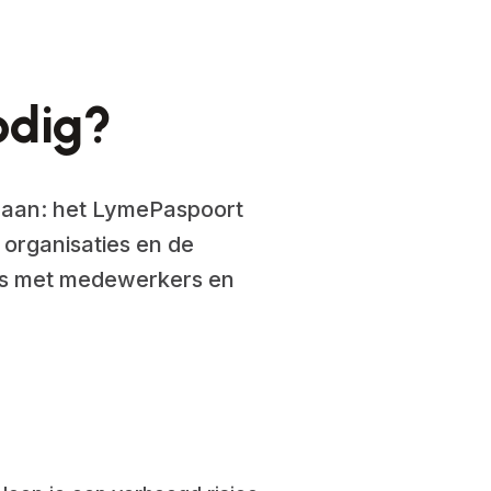
odig?
n aan: het LymePaspoort
 organisaties en de
ies met medewerkers en